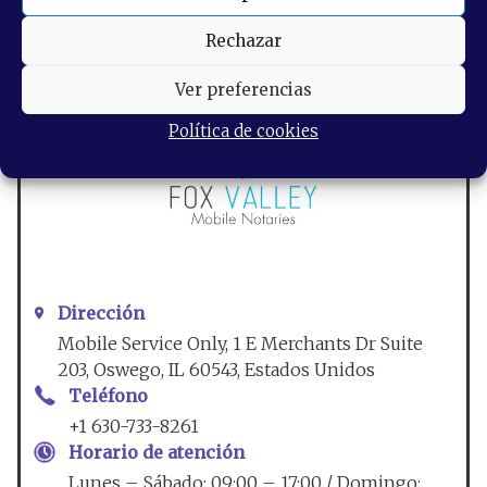
Fox Valley Mobile Notaries
Rechazar
Ver preferencias
Política de cookies
Dirección
Mobile Service Only, 1 E Merchants Dr Suite
203, Oswego, IL 60543, Estados Unidos
Teléfono
+1 630-733-8261
Horario de atención
Lunes – Sábado: 09:00 – 17:00 / Domingo: